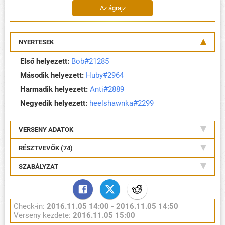
Az ágrajz
NYERTESEK
Első helyezett:
Bob#21285
Második helyezett:
Huby#2964
Harmadik helyezett:
Anti#2889
Negyedik helyezett:
heelshawnka#2299
VERSENY ADATOK
RÉSZTVEVŐK (74)
SZABÁLYZAT
Check-in:
2016.11.05 14:00 - 2016.11.05 14:50
Verseny kezdete:
2016.11.05 15:00