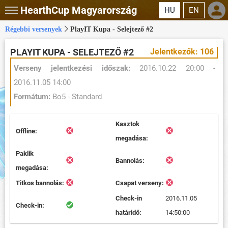
HearthCup
Magyarország
HU
EN
Régebbi versenyek
PlayIT Kupa - Selejtező #2
PLAYIT KUPA - SELEJTEZŐ #2
Jelentkezők: 106
Verseny jelentkezési időszak:
2016.10.22 20:00 -
2016.11.05 14:00
Formátum:
Bo5 - Standard
Kasztok
Offline:
megadása:
Paklik
Bannolás:
megadása:
Titkos bannolás:
Csapat verseny:
Check-in
2016.11.05
Check-in:
határidő:
14:50:00