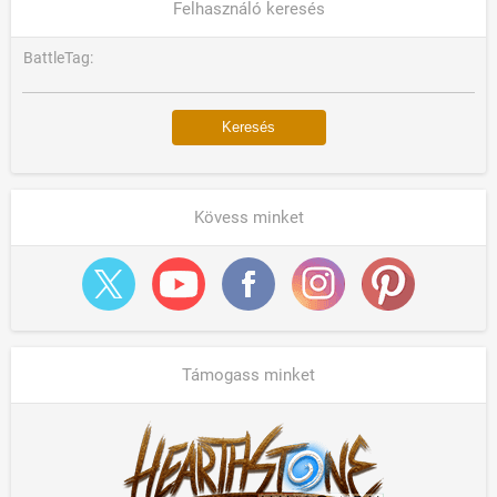
Felhasználó keresés
BattleTag:
Kövess minket
Támogass minket