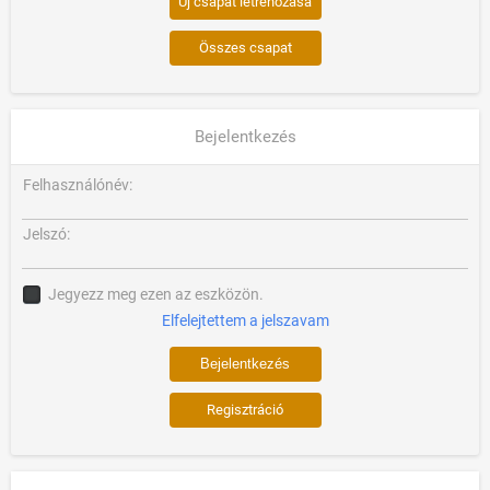
Új csapat létrehozása
Összes csapat
Bejelentkezés
Felhasználónév:
Jelszó:
Jegyezz meg ezen az eszközön.
Elfelejtettem a jelszavam
Regisztráció