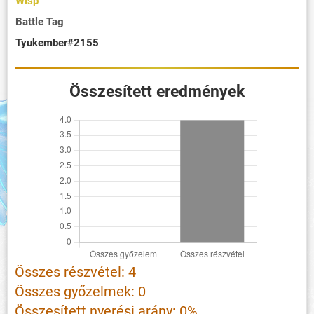
Wisp
Battle Tag
Tyukember#2155
Összesített eredmények
Összes részvétel: 4
Összes győzelmek: 0
Összesített nyerési arány: 0%