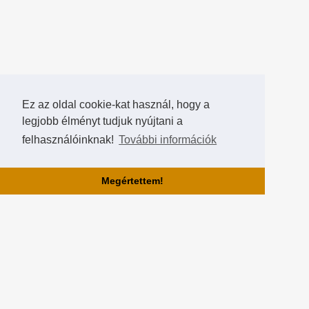
Ez az oldal cookie-kat használ, hogy a
legjobb élményt tudjuk nyújtani a
felhasználóinknak!
További információk
Megértettem!
Rólunk!
A Hearthstone Hungary által létrehozott HearthCup a legjobb magyar
Hearthstone verseny oldal, ahol saját magatok is készíthettek
versenyeket, szerezhettek pontokat, rangokat és