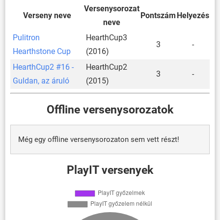
Versenysorozat
Verseny neve
Pontszám
Helyezés
neve
Pulitron
HearthCup3
3
-
Hearthstone Cup
(2016)
HearthCup2 #16 -
HearthCup2
3
-
Guldan, az áruló
(2015)
Offline versenysorozatok
Még egy offline versenysorozaton sem vett részt!
PlayIT versenyek