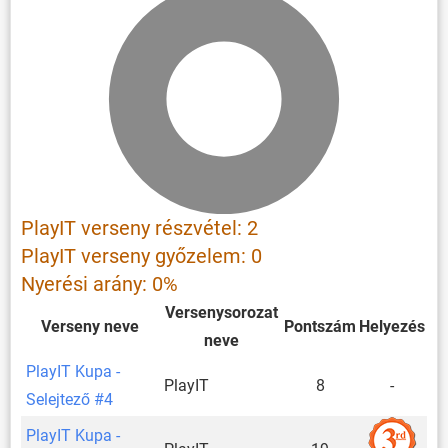
PlayIT verseny részvétel: 2
PlayIT verseny győzelem: 0
Nyerési arány: 0%
Versenysorozat
Verseny neve
Pontszám
Helyezés
neve
PlayIT Kupa -
PlayIT
8
-
Selejtező #4
PlayIT Kupa -