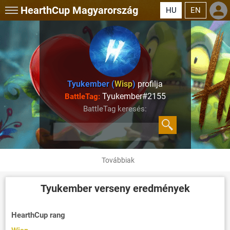
HearthCup
Magyarország
HU
EN
Tyukember (
Wisp
)
profilja
Tyukember#2155
BattleTag:
BattleTag keresés:
Továbbiak
Tyukember
verseny eredmények
HearthCup rang