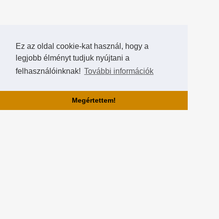
Ez az oldal cookie-kat használ, hogy a
legjobb élményt tudjuk nyújtani a
felhasználóinknak!
További információk
Megértettem!
Rólunk!
A Hearthstone Hungary által létrehozott HearthCup a legjobb magyar
Hearthstone verseny oldal, ahol saját magatok is készíthettek
versenyeket, szerezhettek pontokat, rangokat és
összehasonlíthatjátok magatokat a többi játékossal a Hall of Fame-
ben!