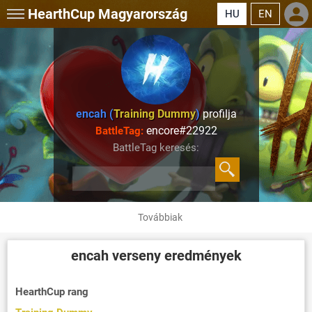
HearthCup
Magyarország
HU
EN
encah (
Training Dummy
)
profilja
encore#22922
BattleTag:
BattleTag keresés:
Továbbiak
encah
verseny eredmények
HearthCup rang