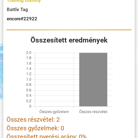
Training Dummy
Battle Tag
encore#22922
Összesített eredmények
Összes részvétel: 2
Összes győzelmek: 0
Összesített nyerési arány: 0%