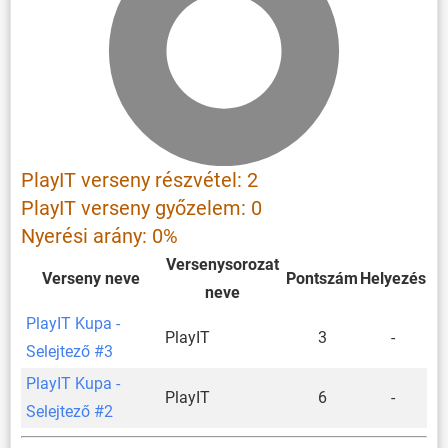
PlayIT verseny részvétel: 2
PlayIT verseny győzelem: 0
Nyerési arány: 0%
Versenysorozat
Verseny neve
Pontszám
Helyezés
neve
PlayIT Kupa -
PlayIT
3
-
Selejtező #3
PlayIT Kupa -
PlayIT
6
-
Selejtező #2