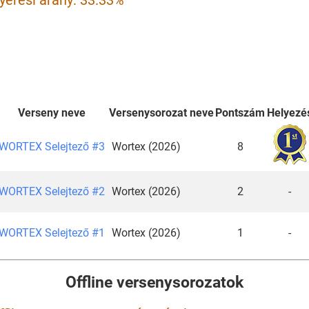
yerési arány: 33.33%
Verseny neve
Versenysorozat neve
Pontszám
Helyezé
WORTEX Selejtező #3
Wortex (2026)
8
WORTEX Selejtező #2
Wortex (2026)
2
-
WORTEX Selejtező #1
Wortex (2026)
1
-
Offline versenysorozatok