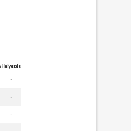
m
Helyezés
-
-
-