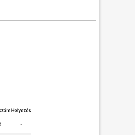
szám
Helyezés
5
-