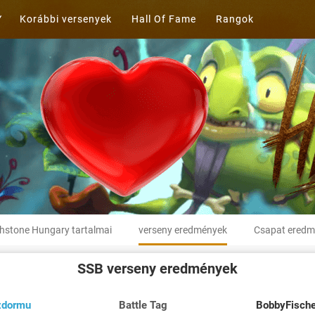
Korábbi versenyek
Hall Of Fame
Rangok
hstone Hungary tartalmai
verseny eredmények
Csapat eredm
SSB
verseny eredmények
zdormu
Battle Tag
BobbyFisch