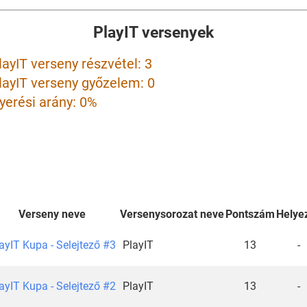
PlayIT versenyek
layIT verseny részvétel: 3
layIT verseny győzelem: 0
yerési arány: 0%
Verseny neve
Versenysorozat neve
Pontszám
Helye
ayIT Kupa - Selejtező #3
PlayIT
13
-
ayIT Kupa - Selejtező #2
PlayIT
13
-