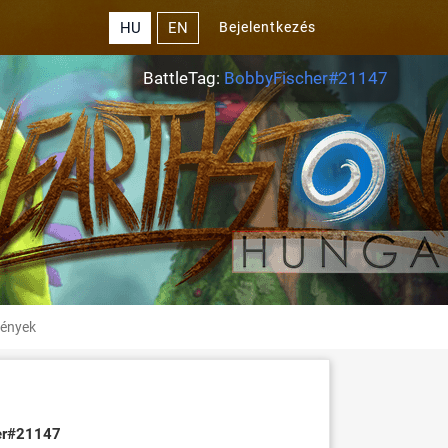
HU
EN
Bejelentkezés
BattleTag:
BobbyFischer#21147
ények
er#21147