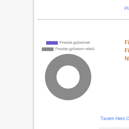
Pl
F
F
N
Tavern Hero C