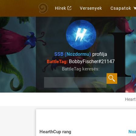
Hírek
Versenyek
Csapatok
SSB (
Nozdormu
)
profilja
BobbyFischer#21147
BattleTag:
BattleTag keresés:
Heart
HearthCup rang
No