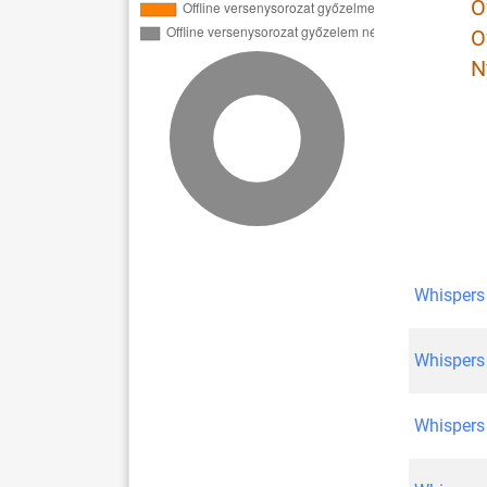
O
O
N
Whispers
Whispers
Whispers