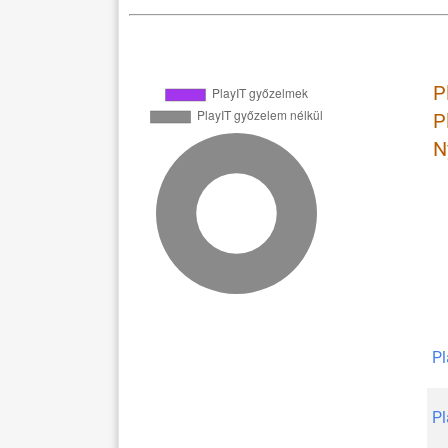
P
P
N
Pl
Pl