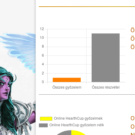
Ö
Ö
Ö
O
O