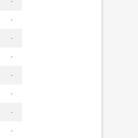
-
-
-
-
-
-
-
-