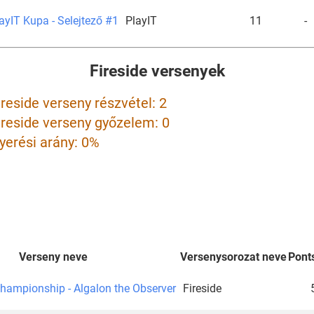
ayIT Kupa - Selejtező #1
PlayIT
11
-
Fireside versenyek
ireside verseny részvétel: 2
ireside verseny győzelem: 0
yerési arány: 0%
Verseny neve
Versenysorozat neve
Pont
hampionship - Algalon the Observer
Fireside