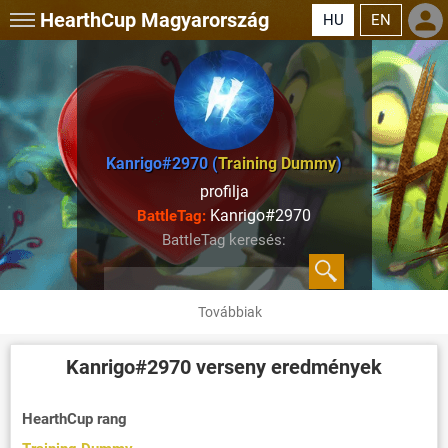
HearthCup
Magyarország
HU
EN
Kanrigo#2970 (
Training Dummy
)
profilja
Kanrigo#2970
BattleTag:
BattleTag keresés:
Továbbiak
Kanrigo#2970
verseny eredmények
HearthCup rang