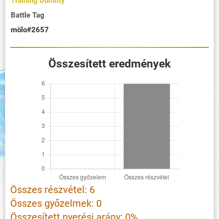
Training Dummy
Battle Tag
mölo#2657
Összesített eredmények
Összes részvétel: 6
Összes győzelmek: 0
Összesített nyerési arány: 0%