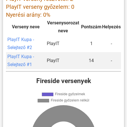
PlayIT verseny győzelem: 0
Nyerési arány: 0%
Versenysorozat
Verseny neve
Pontszám
Helyezés
neve
PlayIT Kupa -
PlayIT
1
-
Selejtező #2
PlayIT Kupa -
PlayIT
14
-
Selejtező #1
Fireside versenyek