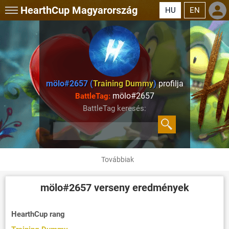
HearthCup
Magyarország
HU
EN
mölo#2657 (
Training Dummy
)
profilja
mölo#2657
BattleTag:
BattleTag keresés:
Továbbiak
mölo#2657
verseny eredmények
HearthCup rang