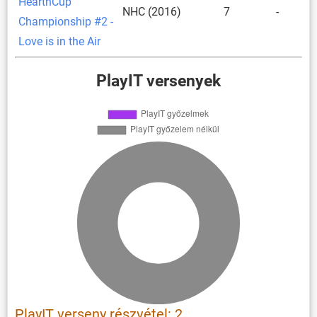
HearthCup
NHC (2016)
7
-
Championship #2 -
Love is in the Air
PlayIT versenyek
PlayIT verseny részvétel: 2