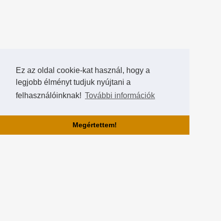
Ez az oldal cookie-kat használ, hogy a
legjobb élményt tudjuk nyújtani a
felhasználóinknak!
További információk
Megértettem!
Rólunk!
A Hearthstone Hungary által létrehozott HearthCup a legjobb magyar
Hearthstone verseny oldal, ahol saját magatok is készíthettek
versenyeket, szerezhettek pontokat, rangokat és
összehasonlíthatjátok magatokat a többi játékossal a Hall of Fame-