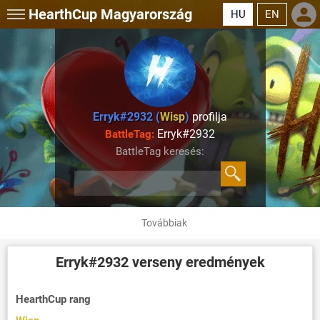
HearthCup
Magyarország
HU
EN
Erryk#2932 (
Wisp
)
profilja
Erryk#2932
BattleTag:
BattleTag keresés:
Továbbiak
Erryk#2932
verseny eredmények
HearthCup rang