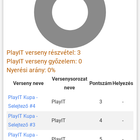
PlayIT verseny részvétel: 3
PlayIT verseny győzelem: 0
Nyerési arány: 0%
Versenysorozat
Verseny neve
Pontszám
Helyezés
neve
PlayIT Kupa -
PlayIT
3
-
Selejtező #4
PlayIT Kupa -
PlayIT
4
-
Selejtező #3
PlayIT Kupa -
PlayIT
5
-