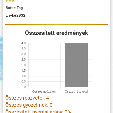
Wisp
Battle Tag
Erryk#2932
Összesített eredmények
Összes részvétel: 4
Összes győzelmek: 0
Összesített nyerési arány: 0%