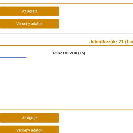
Az ágrajz
Verseny adatok
Jelentkezők: 21 (Lim
RÉSZTVEVŐK (15)
Az ágrajz
Verseny adatok