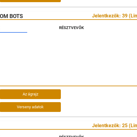
OOM BOTS
Jelentkezők: 39 (Lim
RÉSZTVEVŐK
Az ágrajz
Verseny adatok
Jelentkezők: 25 (Lim