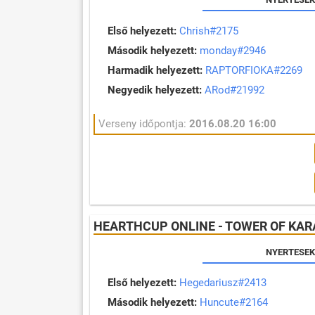
Első helyezett:
Chrish#2175
Második helyezett:
monday#2946
Harmadik helyezett:
RAPTORFIOKA#2269
Negyedik helyezett:
ARod#21992
Verseny időpontja:
2016.08.20 16:00
HEARTHCUP ONLINE - TOWER OF KA
NYERTESEK
Első helyezett:
Hegedariusz#2413
Második helyezett:
Huncute#2164