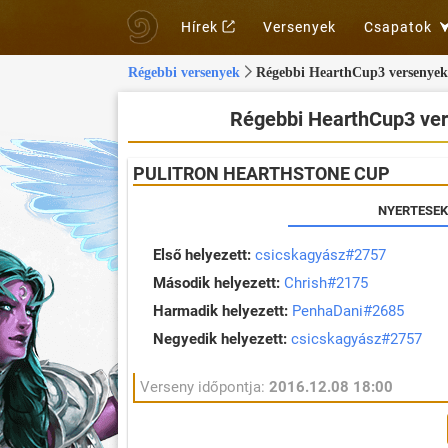
Hírek
Versenyek
Csapatok
Régebbi versenyek
Régebbi HearthCup3 versenyek 
Régebbi HearthCup3 ver
PULITRON HEARTHSTONE CUP
NYERTESEK
Első helyezett:
csicskagyász#2757
Második helyezett:
Chrish#2175
Harmadik helyezett:
PenhaDani#2685
Negyedik helyezett:
csicskagyász#2757
Verseny időpontja:
2016.12.08 18:00