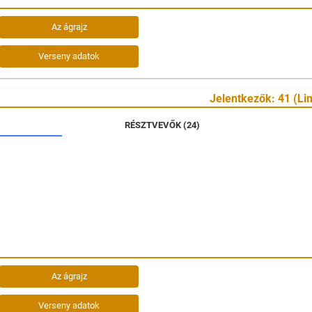
Az ágrajz
Verseny adatok
Jelentkezők: 41 (Lim
RÉSZTVEVŐK (24)
Az ágrajz
Verseny adatok