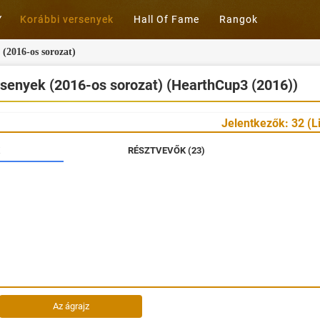
Korábbi versenyek
Hall Of Fame
Rangok
(2016-os sorozat)
senyek (2016-os sorozat) (HearthCup3 (2016))
Jelentkezők: 32 (Li
RÉSZTVEVŐK (23)
Az ágrajz