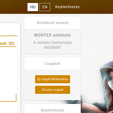
HU
EN
Bejelentkezés
Következő verseny
WORTEX elődöntő
A verseny hamarosan
mit: 32)
kezdődik!
Csapatok
Új csapat létrehozása
Összes csapat
Bejelentkezés