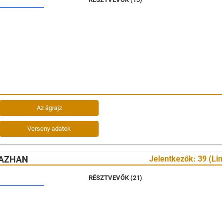
Az ágrajz
Verseny adatok
RAZHAN
Jelentkezők: 39 (Lim
RÉSZTVEVŐK (21)