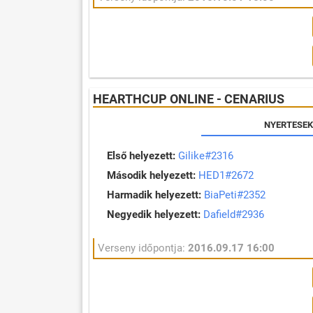
HEARTHCUP ONLINE - CENARIUS
NYERTESEK
Első helyezett:
Gilike#2316
Második helyezett:
HED1#2672
Harmadik helyezett:
BiaPeti#2352
Negyedik helyezett:
Dafield#2936
Verseny időpontja:
2016.09.17 16:00