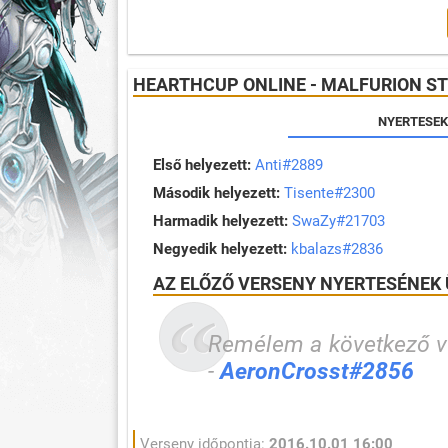
HEARTHCUP ONLINE - MALFURION S
NYERTESEK
Első helyezett:
Anti#2889
Második helyezett:
Tisente#2300
Harmadik helyezett:
SwaZy#21703
Negyedik helyezett:
kbalazs#2836
AZ ELŐZŐ VERSENY NYERTESÉNEK 
Remélem a következő ve
-
AeronCrosst#2856
Verseny időpontja:
2016.10.01 16:00