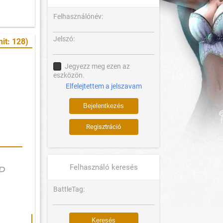
Felhasználónév:
Jelszó:
it: 128)
Jegyezz meg ezen az
eszközön.
Elfelejtettem a jelszavam
Regisztráció
Felhasználó keresés
P
BattleTag: