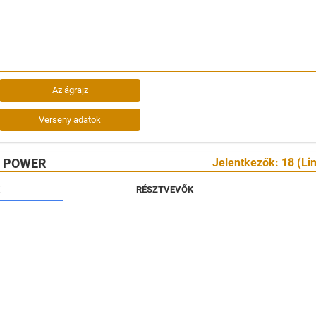
Az ágrajz
Verseny adatok
S POWER
Jelentkezők: 18 (Lim
RÉSZTVEVŐK