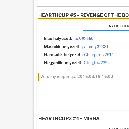
HEARTHCUP #5 - REVENGE OF THE B
NYERTESEK
Első helyezett:
Ice9#2660
Második helyezett:
palpinty#2331
Harmadik helyezett:
Chimpex #2611
Negyedik helyezett:
Giorgio#2394
Verseny időpontja:
2016.03.19 16:00
HEARTHCUP3 #4 - MISHA