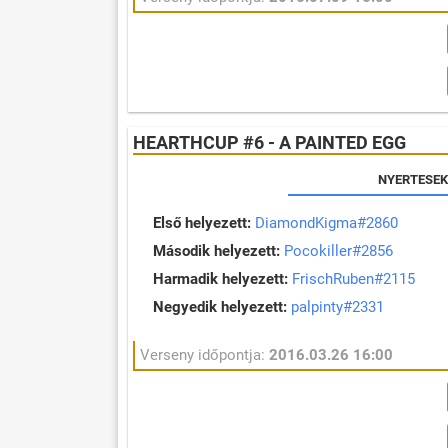
HEARTHCUP #6 - A PAINTED EGG
NYERTESEK
Első helyezett:
DiamondKigma#2860
Második helyezett:
Pocokiller#2856
Harmadik helyezett:
FrischRuben#2115
Negyedik helyezett:
palpinty#2331
Verseny időpontja:
2016.03.26 16:00