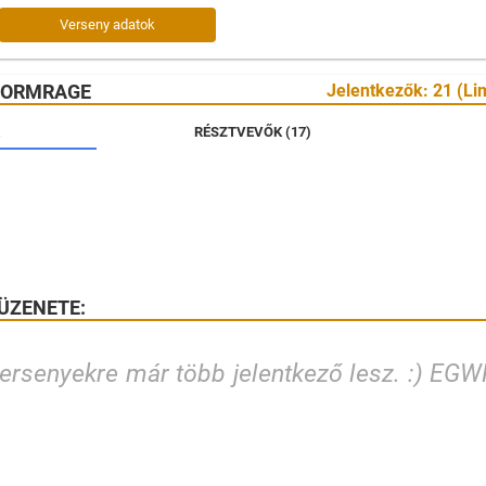
Verseny adatok
TORMRAGE
Jelentkezők: 21 (Lim
RÉSZTVEVŐK (17)
ÜZENETE:
rsenyekre már több jelentkező lesz. :) EGW