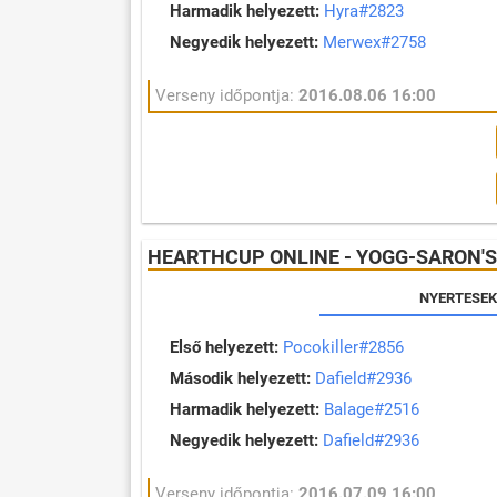
Harmadik helyezett:
Hyra#2823
Negyedik helyezett:
Merwex#2758
Verseny időpontja:
2016.08.06 16:00
HEARTHCUP ONLINE - YOGG-SARON'
NYERTESEK
Első helyezett:
Pocokiller#2856
Második helyezett:
Dafield#2936
Harmadik helyezett:
Balage#2516
Negyedik helyezett:
Dafield#2936
Verseny időpontja:
2016.07.09 16:00