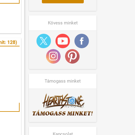
Kövess minket
it: 128)
Támogass minket
Kapcsolat