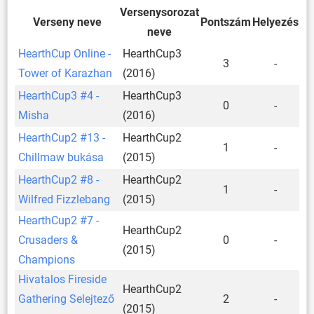
Versenysorozat
Verseny neve
Pontszám
Helyezés
neve
HearthCup Online -
HearthCup3
3
-
Tower of Karazhan
(2016)
HearthCup3 #4 -
HearthCup3
0
-
Misha
(2016)
HearthCup2 #13 -
HearthCup2
1
-
Chillmaw bukása
(2015)
HearthCup2 #8 -
HearthCup2
1
-
Wilfred Fizzlebang
(2015)
HearthCup2 #7 -
HearthCup2
Crusaders &
0
-
(2015)
Champions
Hivatalos Fireside
HearthCup2
Gathering Selejtező
2
-
(2015)