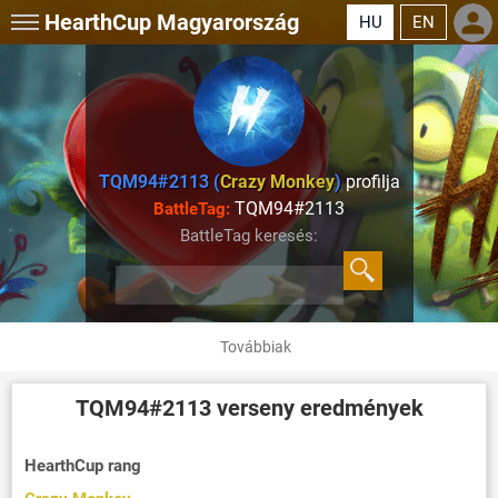
HearthCup
Magyarország
HU
EN
TQM94#2113 (
Crazy Monkey
)
profilja
TQM94#2113
BattleTag:
BattleTag keresés:
Továbbiak
TQM94#2113
verseny eredmények
HearthCup rang