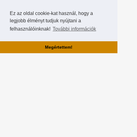
Ez az oldal cookie-kat használ, hogy a
legjobb élményt tudjuk nyújtani a
felhasználóinknak!
További információk
Megértettem!
Rólunk!
A Hearthstone Hungary által létrehozott HearthCup a legjobb magyar
Hearthstone verseny oldal, ahol saját magatok is készíthettek
versenyeket, szerezhettek pontokat, rangokat és
összehasonlíthatjátok magatokat a többi játékossal a Hall of Fame-
ben!
Partnereink