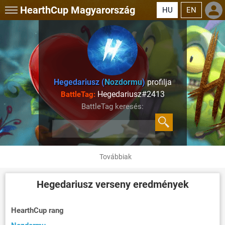
HearthCup
Magyarország
HU
EN
Hegedariusz (
Nozdormu
)
profilja
Hegedariusz#2413
BattleTag:
BattleTag keresés:
Továbbiak
Hegedariusz
verseny eredmények
HearthCup rang