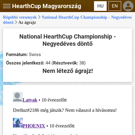
HearthCup
Magyarország
HU
EN
Régebbi versenyek
National HearthCup Championship - Negyedéves
döntő
Az ágrajz
National HearthCup Championship -
Negyedéves döntő
Formátum:
Swiss
Összes jelentkező:
44 (
Résztvevők:
38)
Nem létező ágrajz!