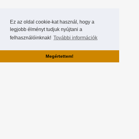
Ez az oldal cookie-kat használ, hogy a
legjobb élményt tudjuk nyújtani a
felhasználóinknak!
További információk
Megértettem!
Rólunk!
A Hearthstone Hungary által létrehozott HearthCup a legjobb magyar
Hearthstone verseny oldal, ahol saját magatok is készíthettek
versenyeket, szerezhettek pontokat, rangokat és
összehasonlíthatjátok magatokat a többi játékossal a Hall of Fame-
ben!