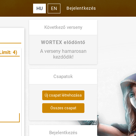
HU
EN
Bejelentkezés
Következő verseny
WORTEX elődöntő
A verseny hamarosan
Limit: 4)
kezdődik!
Csapatok
Új csapat létrehozása
Összes csapat
Bejelentkezés