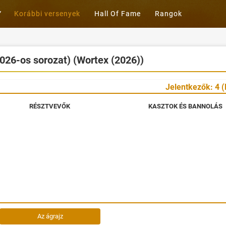
Korábbi versenyek
Hall Of Fame
Rangok
026-os sorozat) (Wortex (2026))
Jelentkezők: 4 (
RÉSZTVEVŐK
KASZTOK ÉS BANNOLÁS
Az ágrajz