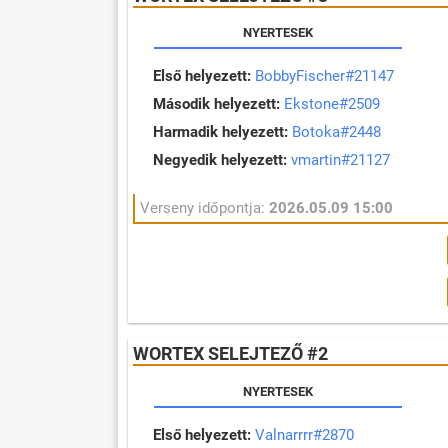
NYERTESEK
Első helyezett:
BobbyFischer#21147
Második helyezett:
Ekstone#2509
Harmadik helyezett:
Botoka#2448
Negyedik helyezett:
vmartin#21127
Verseny időpontja:
2026.05.09 15:00
WORTEX SELEJTEZŐ #2
NYERTESEK
Első helyezett:
Valnarrrr#2870