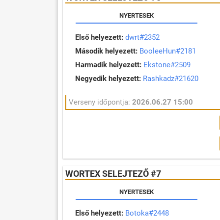
NYERTESEK
Első helyezett:
dwrt#2352
Második helyezett:
BooleeHun#2181
Harmadik helyezett:
Ekstone#2509
Negyedik helyezett:
Rashkadz#21620
Verseny időpontja:
2026.06.27 15:00
WORTEX SELEJTEZŐ #7
NYERTESEK
Első helyezett:
Botoka#2448