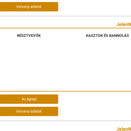
Verseny adatok
Jelent
RÉSZTVEVŐK
KASZTOK ÉS BANNOLÁS
Az ágrajz
Verseny adatok
Jelent