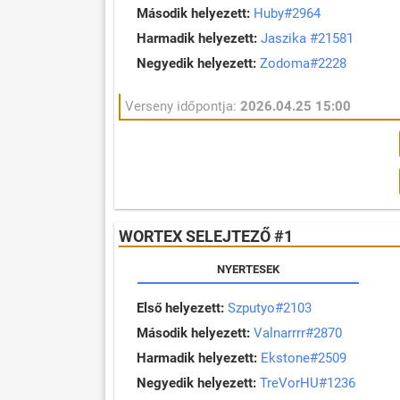
Második helyezett:
Huby#2964
Harmadik helyezett:
Jaszika #21581
Negyedik helyezett:
Zodoma#2228
Verseny időpontja:
2026.04.25 15:00
WORTEX SELEJTEZŐ #1
NYERTESEK
Első helyezett:
Szputyo#2103
Második helyezett:
Valnarrrr#2870
Harmadik helyezett:
Ekstone#2509
Negyedik helyezett:
TreVorHU#1236