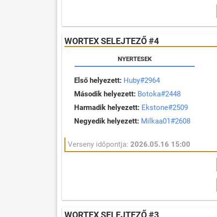
WORTEX SELEJTEZŐ #4
NYERTESEK
Első helyezett:
Huby#2964
Második helyezett:
Botoka#2448
Harmadik helyezett:
Ekstone#2509
Negyedik helyezett:
Milkaa01#2608
Verseny időpontja:
2026.05.16 15:00
WORTEX SELEJTEZŐ #3