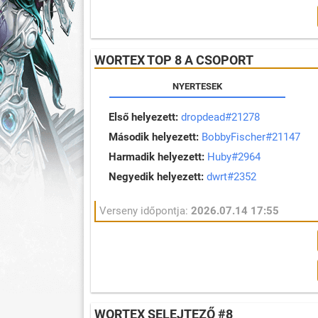
WORTEX TOP 8 A CSOPORT
NYERTESEK
Első helyezett:
dropdead#21278
Második helyezett:
BobbyFischer#21147
Harmadik helyezett:
Huby#2964
Negyedik helyezett:
dwrt#2352
Verseny időpontja:
2026.07.14 17:55
WORTEX SELEJTEZŐ #8