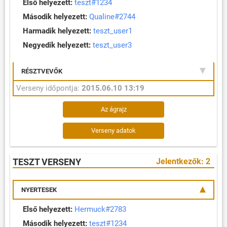
Első helyezett:
teszt#1234
Második helyezett:
Qualine#2744
Harmadik helyezett:
teszt_user1
Negyedik helyezett:
teszt_user3
RÉSZTVEVŐK
Verseny időpontja:
2015.06.10 13:19
Az ágrajz
Verseny adatok
TESZT VERSENY
Jelentkezők: 2
NYERTESEK
Első helyezett:
Hermuck#2783
Második helyezett:
teszt#1234