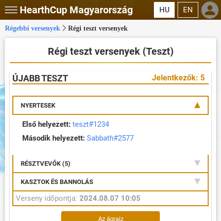
HearthCup
Magyarország
HU
EN
Régebbi versenyek
Régi teszt versenyek
Régi teszt versenyek (Teszt)
ÚJABB TESZT
Jelentkezők: 5
NYERTESEK
Első helyezett:
teszt#1234
Második helyezett:
Sabbath#2577
RÉSZTVEVŐK (5)
KASZTOK ÉS BANNOLÁS
Verseny időpontja:
2024.08.07 10:05
Az ágrajz