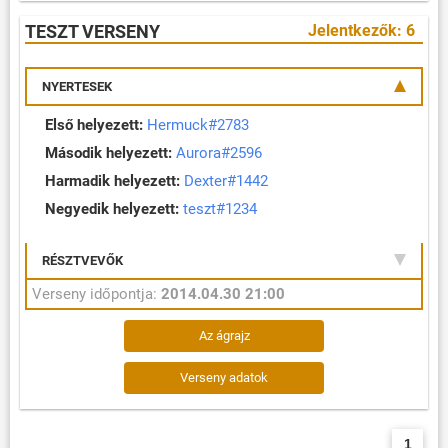
TESZT VERSENY
Jelentkezők: 6
NYERTESEK
Első helyezett:
Hermuck#2783
Második helyezett:
Aurora#2596
Harmadik helyezett:
Dexter#1442
Negyedik helyezett:
teszt#1234
RÉSZTVEVŐK
Verseny időpontja:
2014.04.30 21:00
Az ágrajz
Verseny adatok
1