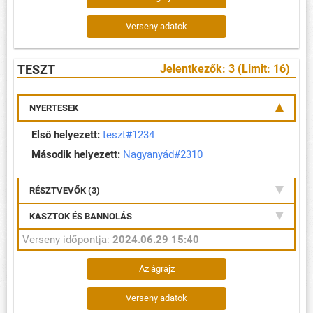
Verseny adatok
TESZT
Jelentkezők: 3 (Limit: 16)
NYERTESEK
Első helyezett:
teszt#1234
Második helyezett:
Nagyanyád#2310
RÉSZTVEVŐK (3)
KASZTOK ÉS BANNOLÁS
Verseny időpontja:
2024.06.29 15:40
Az ágrajz
Verseny adatok