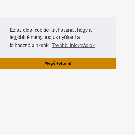
Ez az oldal cookie-kat használ, hogy a
legjobb élményt tudjuk nyújtani a
felhasználóinknak!
További információk
Megértettem!
Rólunk!
A Hearthstone Hungary által létrehozott HearthCup a legjobb magyar
Hearthstone verseny oldal, ahol saját magatok is készíthettek
versenyeket, szerezhettek pontokat, rangokat és
összehasonlíthatjátok magatokat a többi játékossal a Hall of Fame-
ben!