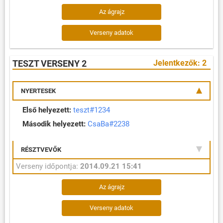
Az ágrajz
Verseny adatok
TESZT VERSENY 2
Jelentkezők: 2
NYERTESEK
Első helyezett:
teszt#1234
Második helyezett:
CsaBa#2238
RÉSZTVEVŐK
Verseny időpontja:
2014.09.21 15:41
Az ágrajz
Verseny adatok