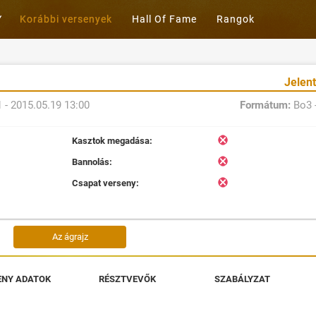
Korábbi versenyek
Hall Of Fame
Rangok
Jelen
 - 2015.05.19 13:00
Formátum:
Bo3 
Kasztok megadása:
Bannolás:
Csapat verseny:
Az ágrajz
ENY ADATOK
RÉSZTVEVŐK
SZABÁLYZAT