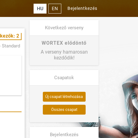
HU
EN
Bejelentkezés
Következő verseny
tkezők: 2
WORTEX elődöntő
- Standard
A verseny hamarosan
kezdődik!
Csapatok
Új csapat létrehozása
Összes csapat
Bejelentkezés