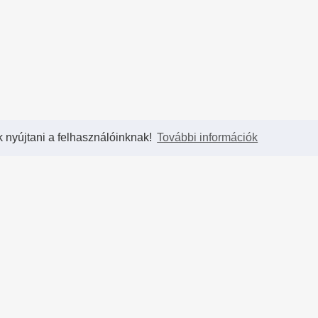
k nyújtani a felhasználóinknak!
További információk
Partnereink
T
hCup
Blizzard Entertainment
- A legkirályabb játékok
Kap
ahol
készítői
Par
et,
Diablo Hungary
- Hivatalos magyar Diablo rajongói
Has
 és
oldal
ssal
Ad