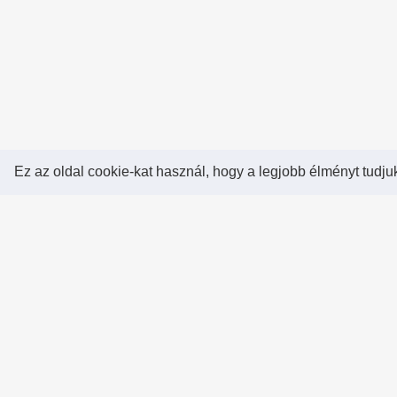
Ez az oldal cookie-kat használ, hogy a legjobb élményt tudju
Rólunk!
A Hearthstone Hungary által létrehozott Heart
a legjobb magyar Hearthstone verseny oldal, 
saját magatok is készíthettek versenyek
szerezhettek pontokat, rangokat
összehasonlíthatjátok magatokat a többi játéko
a Hall of Fame-ben!