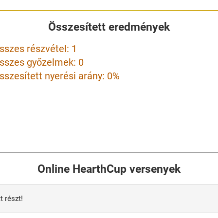
Összesített eredmények
sszes részvétel: 1
sszes győzelmek: 0
sszesített nyerési arány: 0%
Online HearthCup versenyek
 részt!