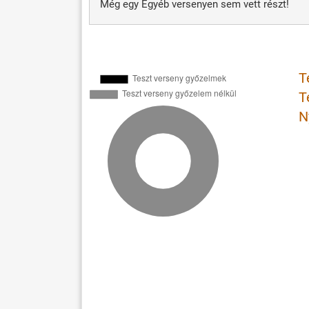
Még egy Egyéb versenyen sem vett részt!
T
T
N