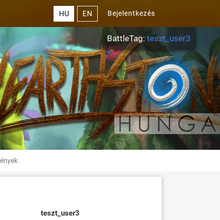
HU
EN
Bejelentkezés
BattleTag:
teszt_user3
ények
teszt_user3