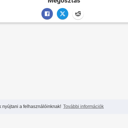
Megosztás
k nyújtani a felhasználóinknak!
További információk
Partnereink
T