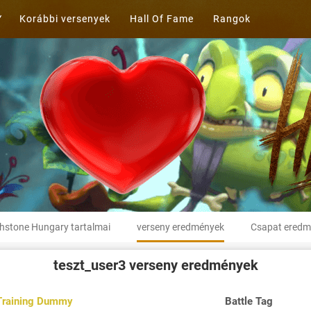
Korábbi versenyek
Hall Of Fame
Rangok
hstone Hungary tartalmai
verseny eredmények
Csapat eredm
teszt_user3
verseny eredmények
Training Dummy
Battle Tag