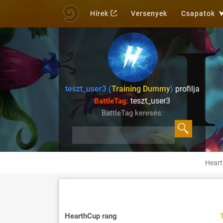
Hírek
Versenyek
Csapatok
teszt_user3 (
Training Dummy
)
profilja
teszt_user3
BattleTag:
BattleTag keresés:
Heart
HearthCup rang