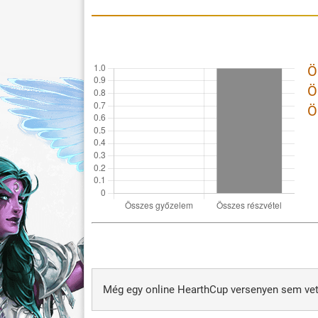
Ö
Ö
Ö
Még egy online HearthCup versenyen sem vett