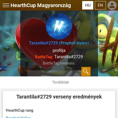
HearthCup
Magyarország
HU
EN
Tarantila#2729 (
Prophet Velen
)
profilja
Tarantila#2729
BattleTag:
BattleTag keresés:
Továbbiak
Tarantila#2729
verseny eredmények
HearthCup rang