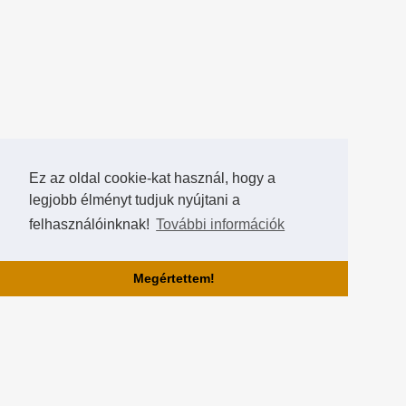
Ez az oldal cookie-kat használ, hogy a
legjobb élményt tudjuk nyújtani a
felhasználóinknak!
További információk
Megértettem!
Rólunk!
A Hearthstone Hungary által létrehozott HearthCup a legjobb magyar