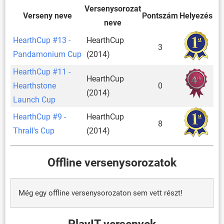
Versenysorozat
Verseny neve
Pontszám
Helyezés
neve
HearthCup #13 -
HearthCup
3
Pandamonium Cup
(2014)
HearthCup #11 -
HearthCup
Hearthstone
0
(2014)
Launch Cup
HearthCup #9 -
HearthCup
8
Thrall's Cup
(2014)
Offline versenysorozatok
Még egy offline versenysorozaton sem vett részt!
PlayIT versenyek