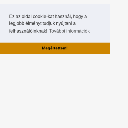
Ez az oldal cookie-kat használ, hogy a
legjobb élményt tudjuk nyújtani a
felhasználóinknak!
További információk
Megértettem!
Rólunk!
A Hearthstone Hungary által létrehozott HearthCup a legjobb magyar
Hearthstone verseny oldal, ahol saját magatok is készíthettek
versenyeket, szerezhettek pontokat, rangokat és
összehasonlíthatjátok magatokat a többi játékossal a Hall of Fame-
ben!