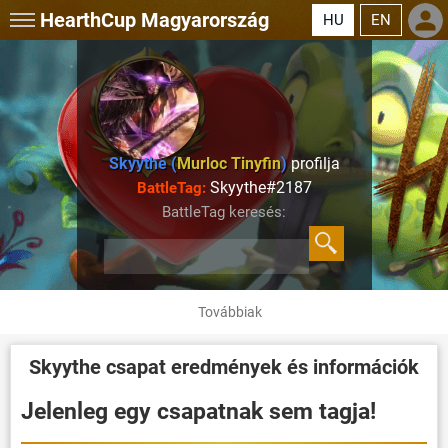
HearthCup
Magyarország
HU
EN
Skyythe (
Murloc Tinyfin
)
profilja
Skyythe#2187
BattleTag:
BattleTag keresés:
Továbbiak
Skyythe
csapat eredmények és információk
Jelenleg egy csapatnak sem tagja!