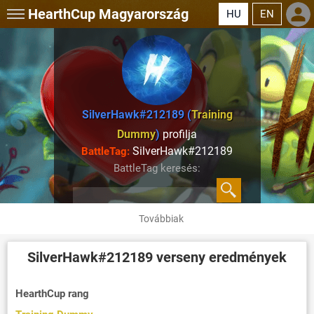
HearthCup
Magyarország
HU
EN
SilverHawk#212189 (
Training
Dummy
)
profilja
SilverHawk#212189
BattleTag:
BattleTag keresés:
Továbbiak
SilverHawk#212189
verseny eredmények
HearthCup rang