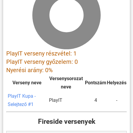
PlayIT verseny részvétel: 1
PlayIT verseny győzelem: 0
Nyerési arány: 0%
Versenysorozat
Verseny neve
Pontszám
Helyezés
neve
PlayIT Kupa -
PlayIT
4
-
Selejtező #1
Fireside versenyek