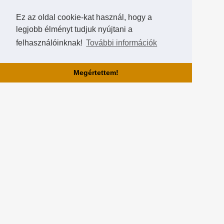
Ez az oldal cookie-kat használ, hogy a
legjobb élményt tudjuk nyújtani a
felhasználóinknak!
További információk
Megértettem!
Rólunk!
A Hearthstone Hungary által létrehozott HearthCup a legjobb magyar
Hearthstone verseny oldal, ahol saját magatok is készíthettek
versenyeket, szerezhettek pontokat, rangokat és
összehasonlíthatjátok magatokat a többi játékossal a Hall of Fame-
ben!
Partnereink