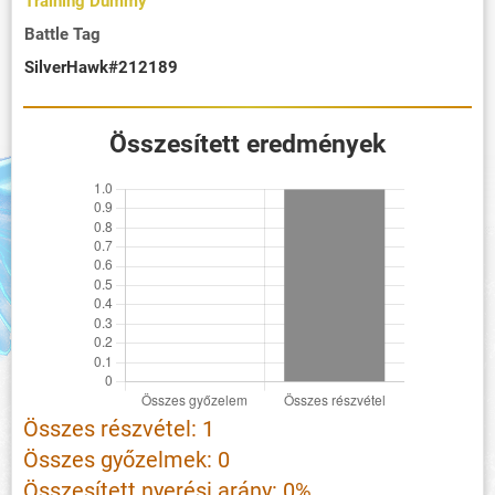
Training Dummy
Battle Tag
SilverHawk#212189
Összesített eredmények
Összes részvétel: 1
Összes győzelmek: 0
Összesített nyerési arány: 0%