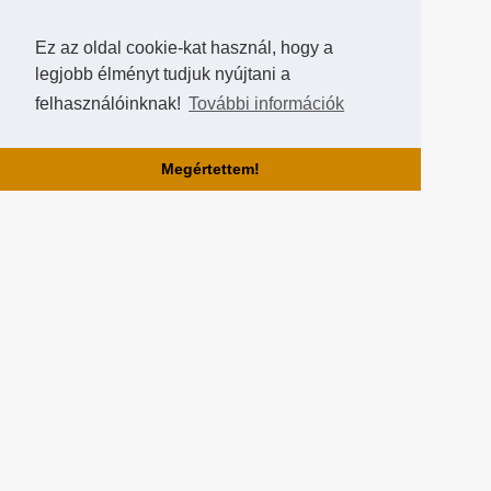
Ez az oldal cookie-kat használ, hogy a
legjobb élményt tudjuk nyújtani a
felhasználóinknak!
További információk
Megértettem!
Rólunk!
A Hearthstone Hungary által létrehozott HearthCup a legjobb magyar
Hearthstone verseny oldal, ahol saját magatok is készíthettek
versenyeket, szerezhettek pontokat, rangokat és
összehasonlíthatjátok magatokat a többi játékossal a Hall of Fame-
ben!
Partnereink