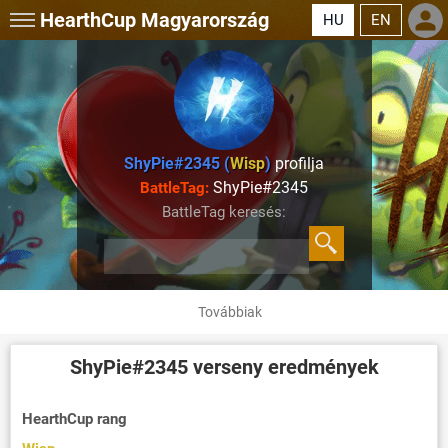
HearthCup
Magyarország
HU
EN
ShyPie#2345 (
Wisp
)
profilja
ShyPie#2345
BattleTag:
BattleTag keresés:
Továbbiak
ShyPie#2345
verseny eredmények
HearthCup rang