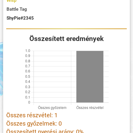
Wisp
Battle Tag
ShyPie#2345
Összesített eredmények
Összes részvétel: 1
Összes győzelmek: 0
Összesített nyerési arány: 0%