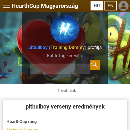
HearthCup
Magyarország
HU
EN
pitbulboy (
Training Dummy
)
profilja
BattleTag keresés:
Továbbiak
pitbulboy
verseny eredmények
HearthCup rang