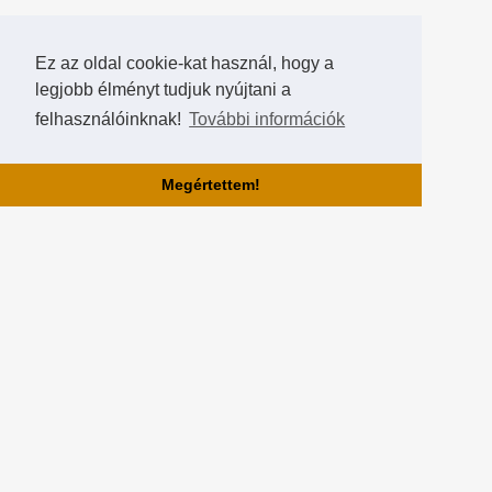
Ez az oldal cookie-kat használ, hogy a
legjobb élményt tudjuk nyújtani a
felhasználóinknak!
További információk
Megértettem!
Rólunk!
A Hearthstone Hungary által létrehozott HearthCup a legjobb magyar
Hearthstone verseny oldal, ahol saját magatok is készíthettek
versenyeket, szerezhettek pontokat, rangokat és
összehasonlíthatjátok magatokat a többi játékossal a Hall of Fame-
ben!