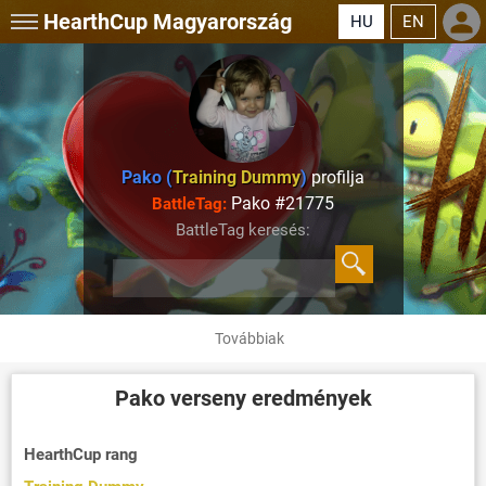
HearthCup
Magyarország
HU
EN
Pako (
Training Dummy
)
profilja
Pako #21775
BattleTag:
BattleTag keresés:
Továbbiak
Pako
verseny eredmények
HearthCup rang