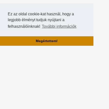
Ez az oldal cookie-kat használ, hogy a
legjobb élményt tudjuk nyújtani a
felhasználóinknak!
További információk
Megértettem!
Rólunk!
A Hearthstone Hungary által létrehozott HearthCup a legjobb magyar
Hearthstone verseny oldal, ahol saját magatok is készíthettek
versenyeket, szerezhettek pontokat, rangokat és
összehasonlíthatjátok magatokat a többi játékossal a Hall of Fame-
ben!