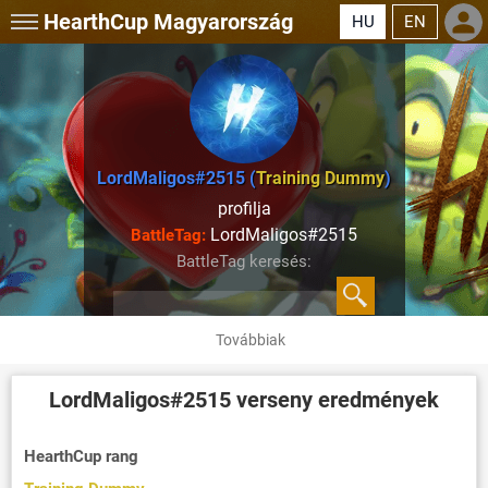
HearthCup
Magyarország
HU
EN
LordMaligos#2515 (
Training Dummy
)
profilja
LordMaligos#2515
BattleTag:
BattleTag keresés:
Továbbiak
LordMaligos#2515
verseny eredmények
HearthCup rang