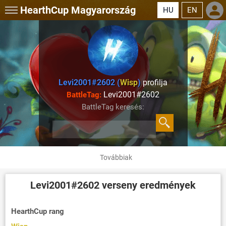
HearthCup
Magyarország
HU
EN
Levi2001#2602 (
Wisp
)
profilja
Levi2001#2602
BattleTag:
BattleTag keresés:
Továbbiak
Levi2001#2602
verseny eredmények
HearthCup rang