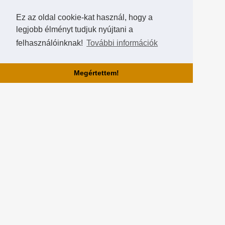
Ez az oldal cookie-kat használ, hogy a
legjobb élményt tudjuk nyújtani a
felhasználóinknak!
További információk
Megértettem!
Rólunk!
A Hearthstone Hungary által létrehozott HearthCup a legjobb magyar
Hearthstone verseny oldal, ahol saját magatok is készíthettek
versenyeket, szerezhettek pontokat, rangokat és
összehasonlíthatjátok magatokat a többi játékossal a Hall of Fame-
ben!
Partnereink