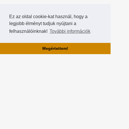
Ez az oldal cookie-kat használ, hogy a
legjobb élményt tudjuk nyújtani a
felhasználóinknak!
További információk
Megértettem!
Rólunk!
A Hearthstone Hungary által létrehozott HearthCup a legjobb magyar
Hearthstone verseny oldal, ahol saját magatok is készíthettek
versenyeket, szerezhettek pontokat, rangokat és
összehasonlíthatjátok magatokat a többi játékossal a Hall of Fame-
ben!