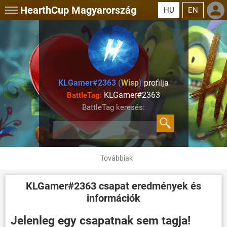
HearthCup
Magyarország
HU
EN
KLGamer#2363 (
Wisp
)
profilja
KLGamer#2363
BattleTag:
BattleTag keresés:
Továbbiak
KLGamer#2363
csapat eredmények és
információk
Jelenleg egy csapatnak sem tagja!