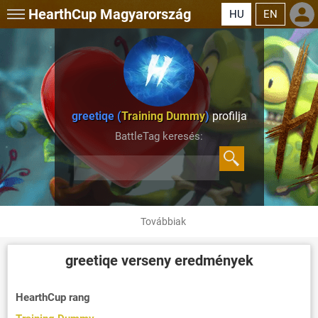
HearthCup
Magyarország
HU
EN
greetiqe (
Training Dummy
)
profilja
BattleTag keresés:
Továbbiak
greetiqe
verseny eredmények
HearthCup rang