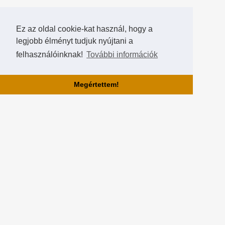
Ez az oldal cookie-kat használ, hogy a
legjobb élményt tudjuk nyújtani a
felhasználóinknak!
További információk
Megértettem!
Rólunk!
A Hearthstone Hungary által létrehozott HearthCup a legjobb magyar
Hearthstone verseny oldal, ahol saját magatok is készíthettek
versenyeket, szerezhettek pontokat, rangokat és
összehasonlíthatjátok magatokat a többi játékossal a Hall of Fame-
ben!