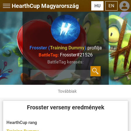
HearthCup
Magyarország
HU
EN
Frosster (
Training Dummy
)
profilja
Frosster#21526
BattleTag:
BattleTag keresés:
Továbbiak
Frosster
verseny eredmények
HearthCup rang