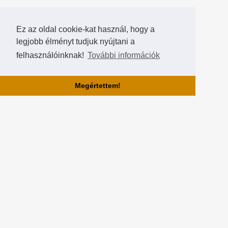
Ez az oldal cookie-kat használ, hogy a
legjobb élményt tudjuk nyújtani a
felhasználóinknak!
További információk
Megértettem!
Rólunk!
A Hearthstone Hungary által létrehozott HearthCup a legjobb magyar
Hearthstone verseny oldal, ahol saját magatok is készíthettek
versenyeket, szerezhettek pontokat, rangokat és
összehasonlíthatjátok magatokat a többi játékossal a Hall of Fame-
ben!