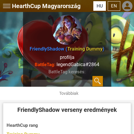
HearthCup
Magyarország
HU
EN
FriendlyShadow (
Training Dummy
)
profilja
legendGabica#2864
BattleTag:
BattleTag keresés:
Továbbiak
FriendlyShadow
verseny eredmények
HearthCup rang