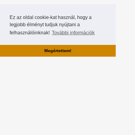
Ez az oldal cookie-kat használ, hogy a
legjobb élményt tudjuk nyújtani a
felhasználóinknak!
További információk
Megértettem!
Rólunk!
A Hearthstone Hungary által létrehozott HearthCup a legjobb magyar
Hearthstone verseny oldal, ahol saját magatok is készíthettek
versenyeket, szerezhettek pontokat, rangokat és
összehasonlíthatjátok magatokat a többi játékossal a Hall of Fame-
ben!