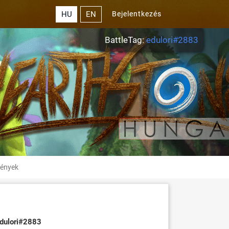
HU
EN
Bejelentkezés
BattleTag:
edulori#2883
ények
dulori#2883