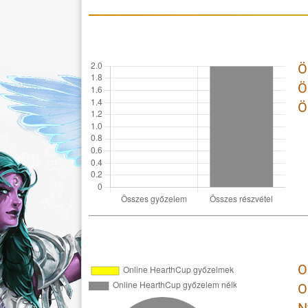
Ö
Ö
Ö
O
O