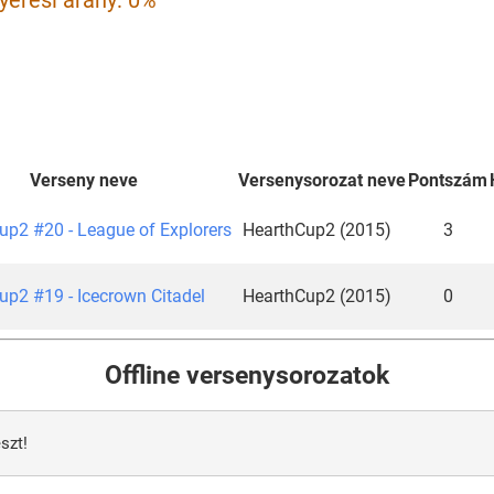
yerési arány: 0%
Verseny neve
Versenysorozat neve
Pontszám
up2 #20 - League of Explorers
HearthCup2 (2015)
3
up2 #19 - Icecrown Citadel
HearthCup2 (2015)
0
Offline versenysorozatok
szt!