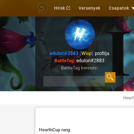
Hírek
Versenyek
Csapatok
edulori#2883 (
Wisp
)
profilja
edulori#2883
BattleTag:
BattleTag keresés:
Heart
HearthCup rang