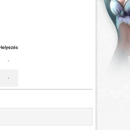
Helyezés
-
-