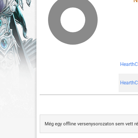
N
HearthC
HearthC
Még egy offline versenysorozaton sem vett ré