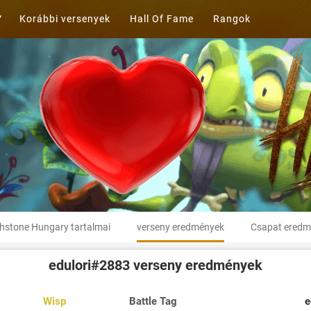
Korábbi versenyek
Hall Of Fame
Rangok
hstone Hungary tartalmai
verseny eredmények
Csapat eredm
edulori#2883
verseny eredmények
Wisp
Battle Tag
e