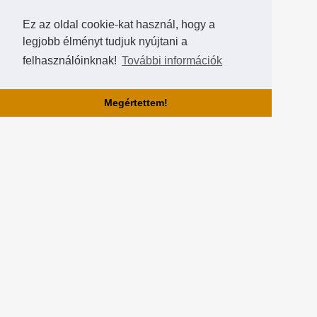
Ez az oldal cookie-kat használ, hogy a
legjobb élményt tudjuk nyújtani a
felhasználóinknak!
További információk
Megértettem!
Rólunk!
A Hearthstone Hungary által létrehozott HearthCup a legjobb magyar
Hearthstone verseny oldal, ahol saját magatok is készíthettek
versenyeket, szerezhettek pontokat, rangokat és
összehasonlíthatjátok magatokat a többi játékossal a Hall of Fame-
ben!
Partnereink