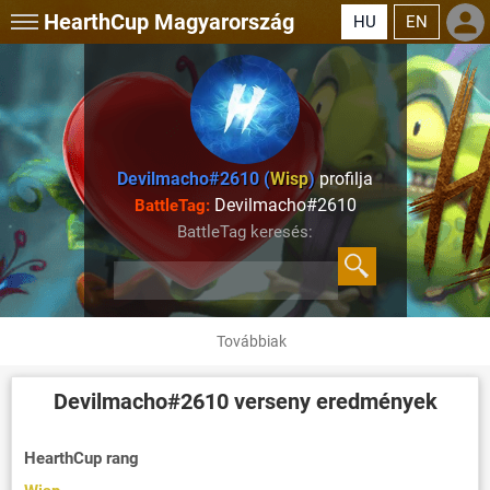
HearthCup
Magyarország
HU
EN
Devilmacho#2610 (
Wisp
)
profilja
Devilmacho#2610
BattleTag:
BattleTag keresés:
Továbbiak
Devilmacho#2610
verseny eredmények
HearthCup rang