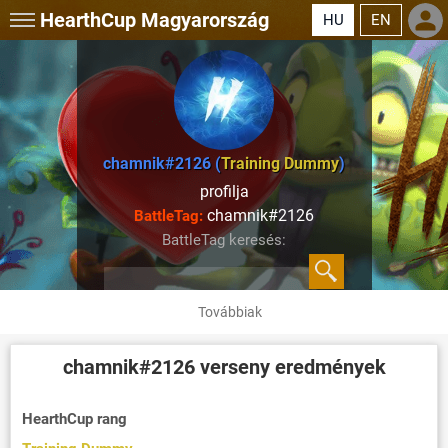
HearthCup
Magyarország
HU
EN
chamnik#2126 (
Training Dummy
)
profilja
chamnik#2126
BattleTag:
BattleTag keresés:
Továbbiak
chamnik#2126
verseny eredmények
HearthCup rang