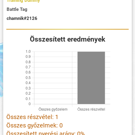
Training Dummy
Battle Tag
chamnik#2126
Összesített eredmények
Összes részvétel: 1
Összes győzelmek: 0
Összesített nyerési arány: 0%