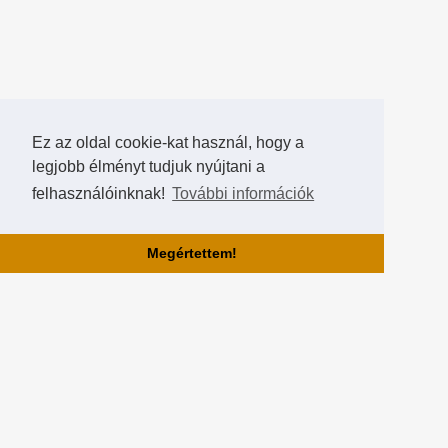
Ez az oldal cookie-kat használ, hogy a
legjobb élményt tudjuk nyújtani a
felhasználóinknak!
További információk
Megértettem!
Rólunk!
A Hearthstone Hungary által létrehozott HearthCup a legjobb magyar
Hearthstone verseny oldal, ahol saját magatok is készíthettek
versenyeket, szerezhettek pontokat, rangokat és
összehasonlíthatjátok magatokat a többi játékossal a Hall of Fame-