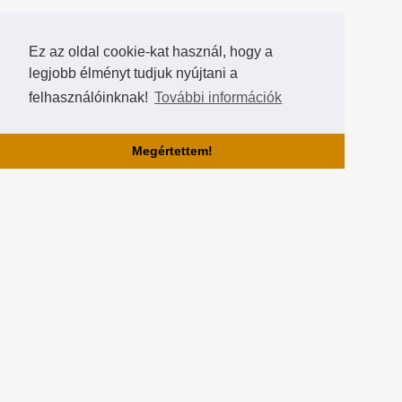
Ez az oldal cookie-kat használ, hogy a
legjobb élményt tudjuk nyújtani a
felhasználóinknak!
További információk
Megértettem!
Rólunk!
A Hearthstone Hungary által létrehozott HearthCup a legjobb magyar
Hearthstone verseny oldal, ahol saját magatok is készíthettek
versenyeket, szerezhettek pontokat, rangokat és
összehasonlíthatjátok magatokat a többi játékossal a Hall of Fame-
ben!