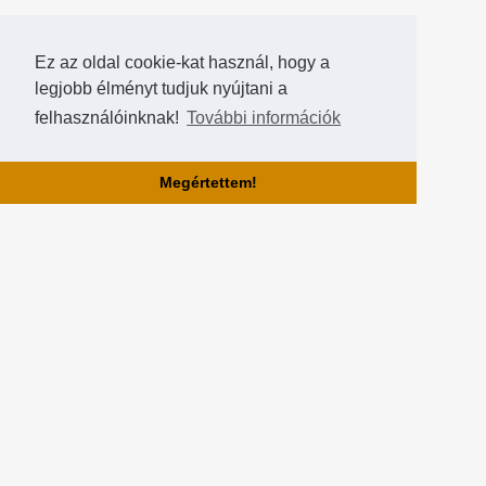
Ez az oldal cookie-kat használ, hogy a
legjobb élményt tudjuk nyújtani a
felhasználóinknak!
További információk
Megértettem!
Rólunk!
A Hearthstone Hungary által létrehozott HearthCup a legjobb magyar
Hearthstone verseny oldal, ahol saját magatok is készíthettek
versenyeket, szerezhettek pontokat, rangokat és
összehasonlíthatjátok magatokat a többi játékossal a Hall of Fame-
ben!