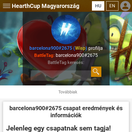
HearthCup
Magyarország
HU
EN
barcelona900#2675 (
Wisp
)
profilja
barcelona900#2675
BattleTag:
BattleTag keresés:
Továbbiak
barcelona900#2675
csapat eredmények és
információk
Jelenleg egy csapatnak sem tagja!