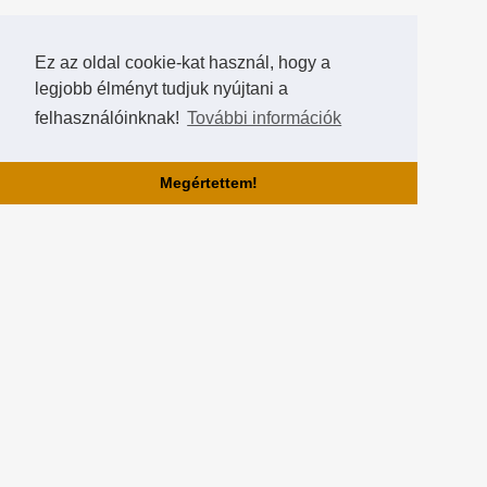
Ez az oldal cookie-kat használ, hogy a
legjobb élményt tudjuk nyújtani a
felhasználóinknak!
További információk
Megértettem!
Rólunk!
A Hearthstone Hungary által létrehozott HearthCup a legjobb magyar
Hearthstone verseny oldal, ahol saját magatok is készíthettek
versenyeket, szerezhettek pontokat, rangokat és
összehasonlíthatjátok magatokat a többi játékossal a Hall of Fame-
ben!