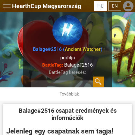
HearthCup
Magyarország
HU
EN
Balage#2516 (
Ancient Watcher
)
profilja
Balage#2516
BattleTag:
BattleTag keresés:
Továbbiak
Balage#2516
csapat eredmények és
információk
Jelenleg egy csapatnak sem tagja!