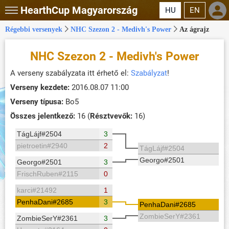
HearthCup
Magyarország
HU
EN
Régebbi versenyek
NHC Szezon 2 - Medivh's Power
Az ágrajz
NHC Szezon 2 - Medivh's Power
A verseny szabályzata itt érhető el:
Szabályzat
!
Verseny kezdete:
2016.08.07 11:00
Verseny típusa:
Bo5
Összes jelentkező:
16 (
Résztvevők:
16)
TágLájf#2504
3
pietroetin#2940
2
TágLájf#2504
Georgo#2501
Georgo#2501
3
FrischRuben#2115
0
karci#21492
1
PenhaDani#2685
3
PenhaDani#2685
ZombieSerY#2361
ZombieSerY#2361
3