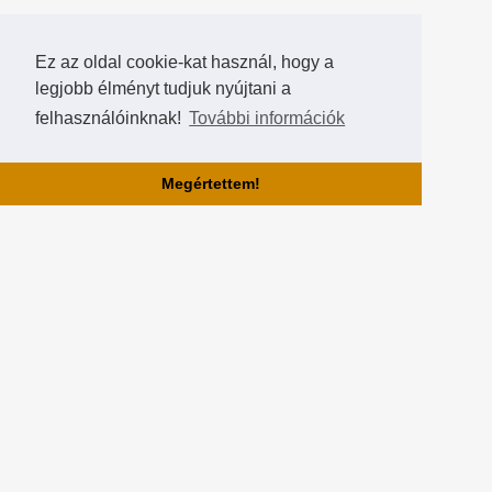
Ez az oldal cookie-kat használ, hogy a
legjobb élményt tudjuk nyújtani a
felhasználóinknak!
További információk
Megértettem!
Rólunk!
A Hearthstone Hungary által létrehozott HearthCup a legjobb magyar
Hearthstone verseny oldal, ahol saját magatok is készíthettek
versenyeket, szerezhettek pontokat, rangokat és
összehasonlíthatjátok magatokat a többi játékossal a Hall of Fame-
ben!