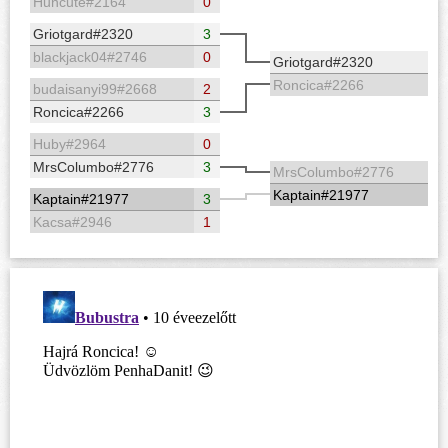
Huncute#2164
0
Griotgard#2320
3
blackjack04#2746
0
Griotgard#2320
Roncica#2266
budaisanyi99#2668
2
Roncica#2266
3
Huby#2964
0
MrsColumbo#2776
3
MrsColumbo#2776
Kaptain#21977
Kaptain#21977
3
Kacsa#2946
1