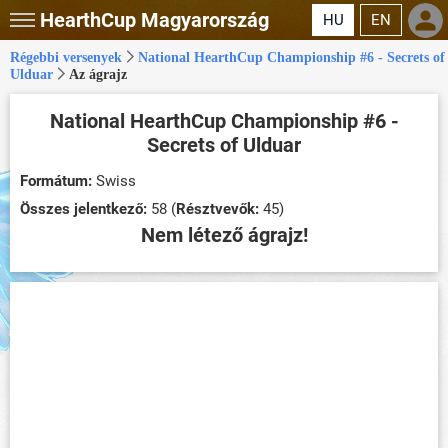
HearthCup
Magyarország
HU
EN
Régebbi versenyek
National HearthCup Championship #6 - Secrets of
Ulduar
Az ágrajz
National HearthCup Championship #6 -
Secrets of Ulduar
Formátum:
Swiss
Összes jelentkező:
58 (
Résztvevők:
45)
Nem létező ágrajz!