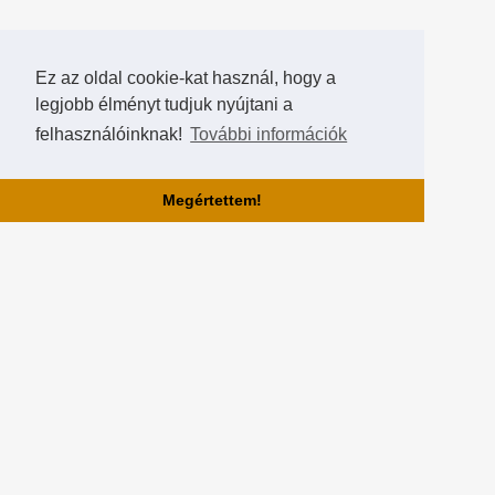
Ez az oldal cookie-kat használ, hogy a
legjobb élményt tudjuk nyújtani a
felhasználóinknak!
További információk
Megértettem!
Rólunk!
A Hearthstone Hungary által létrehozott HearthCup a legjobb magyar
Hearthstone verseny oldal, ahol saját magatok is készíthettek
versenyeket, szerezhettek pontokat, rangokat és
összehasonlíthatjátok magatokat a többi játékossal a Hall of Fame-
ben!