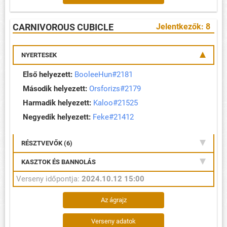
CARNIVOROUS CUBICLE
Jelentkezők: 8
NYERTESEK
Első helyezett:
BooleeHun#2181
Második helyezett:
Orsforizs#2179
Harmadik helyezett:
Kaloo#21525
Negyedik helyezett:
Feke#21412
RÉSZTVEVŐK (6)
KASZTOK ÉS BANNOLÁS
Verseny időpontja:
2024.10.12 15:00
Az ágrajz
Verseny adatok