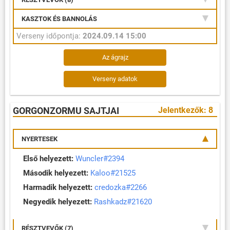
KASZTOK ÉS BANNOLÁS
Verseny időpontja:
2024.09.14 15:00
Az ágrajz
Verseny adatok
GORGONZORMU SAJTJAI
Jelentkezők: 8
NYERTESEK
Első helyezett:
Wuncler#2394
Második helyezett:
Kaloo#21525
Harmadik helyezett:
credozka#2266
Negyedik helyezett:
Rashkadz#21620
RÉSZTVEVŐK (7)