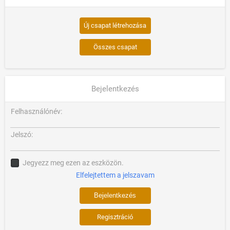
Új csapat létrehozása
Összes csapat
Bejelentkezés
Felhasználónév:
Jelszó:
Jegyezz meg ezen az eszközön.
Elfelejtettem a jelszavam
Regisztráció