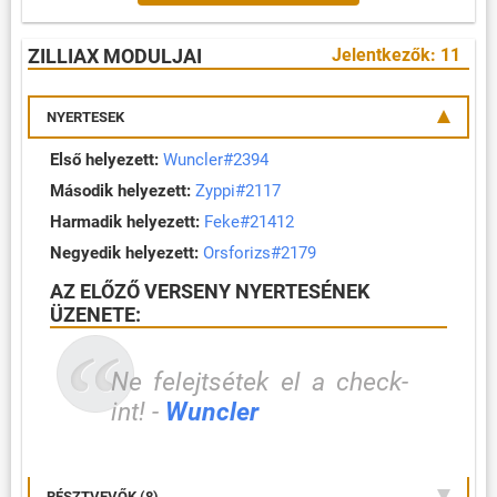
ZILLIAX MODULJAI
Jelentkezők: 11
NYERTESEK
Első helyezett:
Wuncler#2394
Második helyezett:
Zyppi#2117
Harmadik helyezett:
Feke#21412
Negyedik helyezett:
Orsforizs#2179
AZ ELŐZŐ VERSENY NYERTESÉNEK
ÜZENETE:
Ne felejtsétek el a check-
int! -
Wuncler
RÉSZTVEVŐK (8)