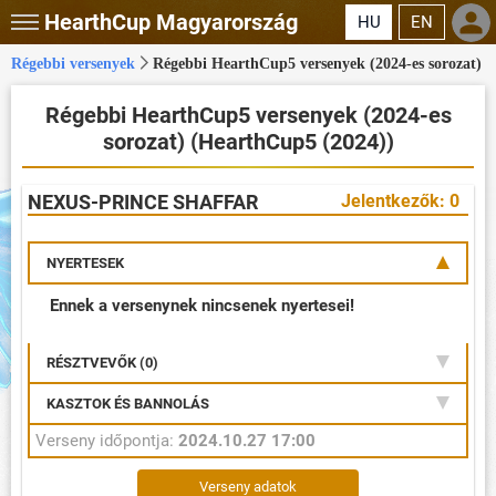
HearthCup
Magyarország
HU
EN
Régebbi versenyek
Régebbi HearthCup5 versenyek (2024-es sorozat)
Régebbi HearthCup5 versenyek (2024-es
sorozat) (HearthCup5 (2024))
NEXUS-PRINCE SHAFFAR
Jelentkezők: 0
NYERTESEK
Ennek a versenynek nincsenek nyertesei!
RÉSZTVEVŐK (0)
KASZTOK ÉS BANNOLÁS
Verseny időpontja:
2024.10.27 17:00
Verseny adatok