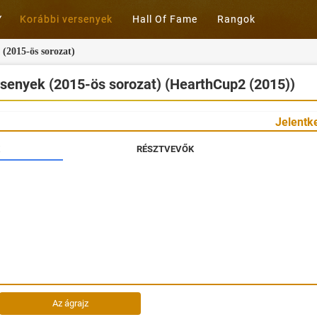
Korábbi versenyek
Hall Of Fame
Rangok
(2015-ös sorozat)
senyek (2015-ös sorozat) (HearthCup2 (2015))
Jelentk
RÉSZTVEVŐK
Az ágrajz