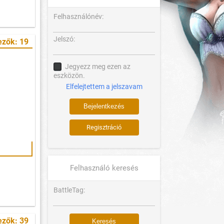
Felhasználónév:
Jelszó:
ezők: 19
Jegyezz meg ezen az
eszközön.
Elfelejtettem a jelszavam
Regisztráció
Felhasználó keresés
BattleTag:
ezők: 39