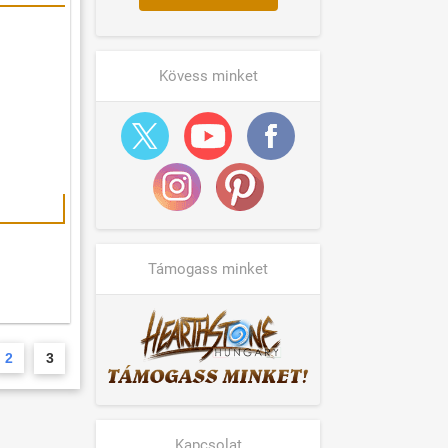
Kövess minket
Támogass minket
2
3
Kapcsolat