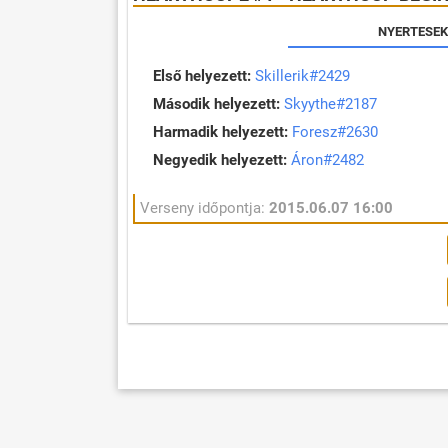
NYERTESEK
Első helyezett:
Skillerik#2429
Második helyezett:
Skyythe#2187
Harmadik helyezett:
Foresz#2630
Negyedik helyezett:
Áron#2482
Verseny időpontja:
2015.06.07 16:00