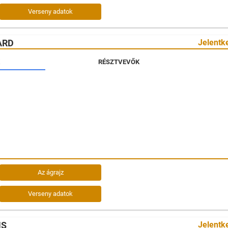
Verseny adatok
ARD
Jelentk
RÉSZTVEVŐK
Az ágrajz
Verseny adatok
NS
Jelentk