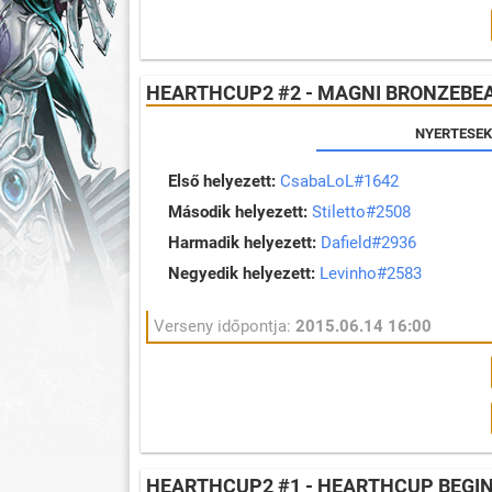
HEARTHCUP2 #2 - MAGNI BRONZEBE
NYERTESEK
Első helyezett:
CsabaLoL#1642
Második helyezett:
Stiletto#2508
Harmadik helyezett:
Dafield#2936
Negyedik helyezett:
Levinho#2583
Verseny időpontja:
2015.06.14 16:00
HEARTHCUP2 #1 - HEARTHCUP BEGI