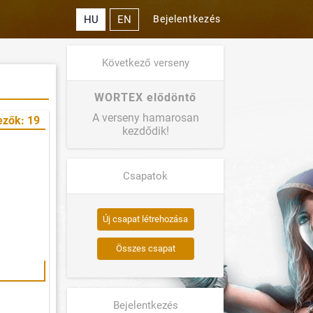
HU
EN
Bejelentkezés
Következő verseny
WORTEX elődöntő
A verseny hamarosan
ezők: 19
kezdődik!
Csapatok
Új csapat létrehozása
Összes csapat
Bejelentkezés