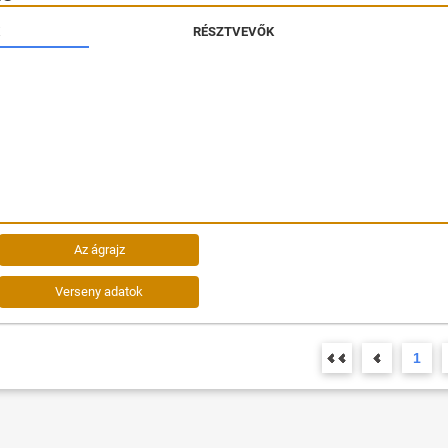
RÉSZTVEVŐK
Az ágrajz
Verseny adatok
1