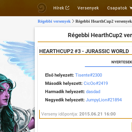
Hírek
Versenyek
Csapatok
Régebbi versenyek
Régebbi HearthCup2 versenyek 
Régebbi HearthCup2 ver
HEARTHCUP2 #3 - JURASSIC WORLD
NYERTESEK
Első helyezett:
Tisente#2300
Második helyezett:
CicOo#2419
Harmadik helyezett:
dasdad
Negyedik helyezett:
JumpyLion#21894
Verseny időpontja:
2015.06.21 16:00