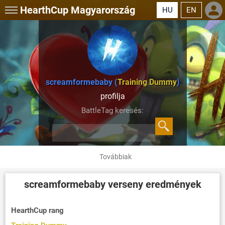
HearthCup
Magyarország
HU
EN
screamformebaby (
Training Dummy
)
profilja
BattleTag keresés:
Továbbiak
screamformebaby
verseny eredmények
HearthCup rang