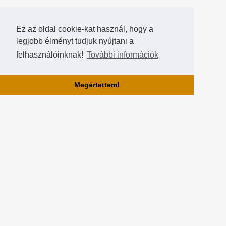
Ez az oldal cookie-kat használ, hogy a
legjobb élményt tudjuk nyújtani a
felhasználóinknak!
További információk
Megértettem!
Rólunk!
A Hearthstone Hungary által létrehozott HearthCup a legjobb magyar
Hearthstone verseny oldal, ahol saját magatok is készíthettek
versenyeket, szerezhettek pontokat, rangokat és
összehasonlíthatjátok magatokat a többi játékossal a Hall of Fame-
ben!