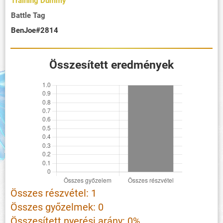
Training Dummy
Battle Tag
BenJoe#2814
Összesített eredmények
Összes részvétel: 1
Összes győzelmek: 0
Összesített nyerési arány: 0%