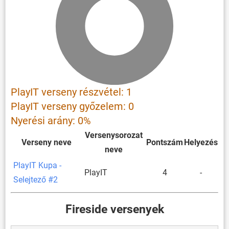
PlayIT verseny részvétel: 1
PlayIT verseny győzelem: 0
Nyerési arány: 0%
Versenysorozat
Verseny neve
Pontszám
Helyezés
neve
PlayIT Kupa -
PlayIT
4
-
Selejtező #2
Fireside versenyek