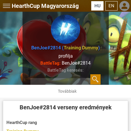
HearthCup
Magyarország
HU
EN
BenJoe#2814 (
Training Dummy
)
profilja
BenJoe#2814
BattleTag:
BattleTag keresés:
Továbbiak
BenJoe#2814
verseny eredmények
HearthCup rang