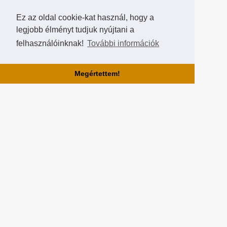
Ez az oldal cookie-kat használ, hogy a
legjobb élményt tudjuk nyújtani a
felhasználóinknak!
További információk
Megértettem!
Rólunk!
A Hearthstone Hungary által létrehozott HearthCup a legjobb magyar
Hearthstone verseny oldal, ahol saját magatok is készíthettek
versenyeket, szerezhettek pontokat, rangokat és
összehasonlíthatjátok magatokat a többi játékossal a Hall of Fame-
ben!
Partnereink