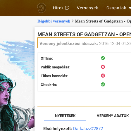
Hírek
Versenyek
Csapatok
Régebbi versenyek
Mean Streets of Gadgetzan - O
MEAN STREETS OF GADGETZAN - OPE
Verseny jelentkezési időszak:
2016.12.04 01:39
Offline:
Paklik megadása:
Titkos bannolás:
Check-in:
NYERTESEK
VERSENY ADATOK
Első helyezett:
DarkJazz#2872