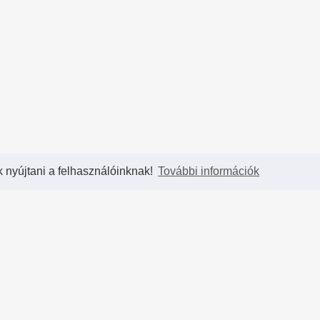
k nyújtani a felhasználóinknak!
További információk
Partnereink
T
hCup
Blizzard Entertainment
- A legkirályabb játékok
Kap
ahol
készítői
Par
et,
Diablo Hungary
- Hivatalos magyar Diablo rajongói
Has
 és
oldal