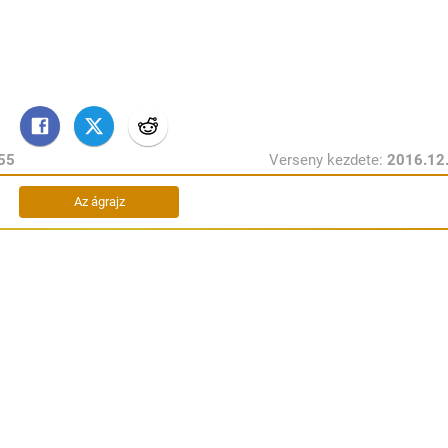
:55
Verseny kezdete:
2016.12
Az ágrajz