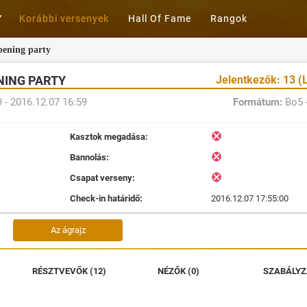
Korábbi versenyek
Hall Of Fame
Rangok
pening party
NING PARTY
Jelentkezők: 13 (L
 - 2016.12.07 16:59
Formátum:
Bo5 
Kasztok megadása:
Bannolás:
Csapat verseny:
Check-in határidő:
2016.12.07 17:55:00
Az ágrajz
RÉSZTVEVŐK (12)
NÉZŐK (0)
SZABÁLYZ