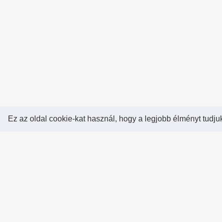
Ez az oldal cookie-kat használ, hogy a legjobb élményt tudju
Rólunk!
A Hearthstone Hungary által létrehozott Heart
a legjobb magyar Hearthstone verseny oldal, 
saját magatok is készíthettek versenyek
szerezhettek pontokat, rangokat