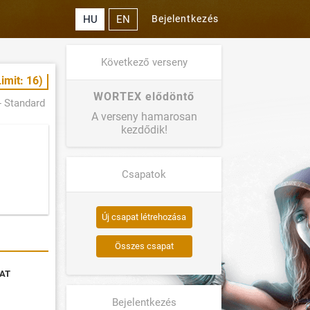
HU
EN
Bejelentkezés
Következő verseny
imit: 16)
WORTEX elődöntő
- Standard
A verseny hamarosan
kezdődik!
Csapatok
Új csapat létrehozása
Összes csapat
AT
Bejelentkezés