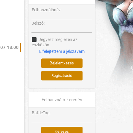
Felhasználónév:
Jelszó:
Jegyezz meg ezen az
eszközön.
.07 18:00
Elfelejtettem a jelszavam
Regisztráció
Felhasználó keresés
BattleTag: