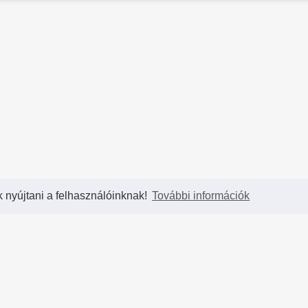
k nyújtani a felhasználóinknak!
További információk
Partnereink
T
hCup
Blizzard Entertainment
- A legkirályabb játékok
Kap
ahol
készítői
Par