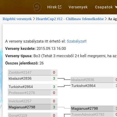
Hírek
Versenyek
Csapatok
Régebbi versenyek
HearthCup2 #12 - Chillmaw felemelkedése
Az ág
A verseny szabályzata itt érhető el:
Szabályzat
!
Verseny kezdete:
2015.09.13 16:00
Verseny típusa:
Bo3 (Tehát 3 meccsből 2-t kell megnyerni, ha az
Összes jelentkező:
26
Zsoldor#2147
0
kbalazs#2836
3
kbalazs#2836
Turkishx#2864
Turkishx#2864
3
Professor#1276
0
Invictus#2257
0
Magianus#2798
3
Magianus#2798
TrawnAdmiral#2792
Gorg#2119
0