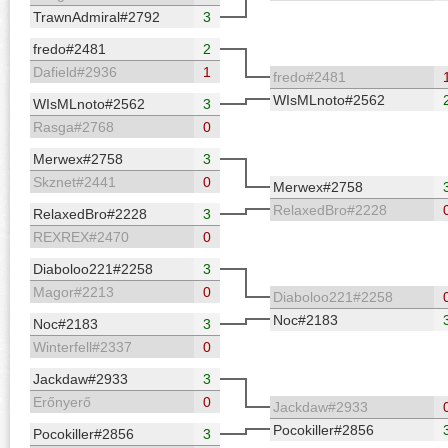
TrawnAdmiral#2792
3
fredo#2481
2
Dafield#2936
1
fredo#2481
WIsMLnoto#2562
WIsMLnoto#2562
3
Rasga#2768
0
Merwex#2758
3
Skznet#2441
0
Merwex#2758
RelaxedBro#2228
RelaxedBro#2228
3
REXREX#2470
0
Diaboloo221#2258
3
Magor#2213
0
Diaboloo221#2258
Noc#2183
Noc#2183
3
Winterfell#2337
0
Jackdaw#2933
3
Erőnyerő
0
Jackdaw#2933
Pocokiller#2856
Pocokiller#2856
3