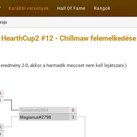
Korábbi versenyek
Hall Of Fame
Rangok
rajz
HearthCup2 #12 - Chillmaw felemelkedése
 eredmény 2-0, akkor a harmadik meccset nem kell lejátszani.)
0
3
Turkishx#2864
0
Magianus#2798
3
3
0