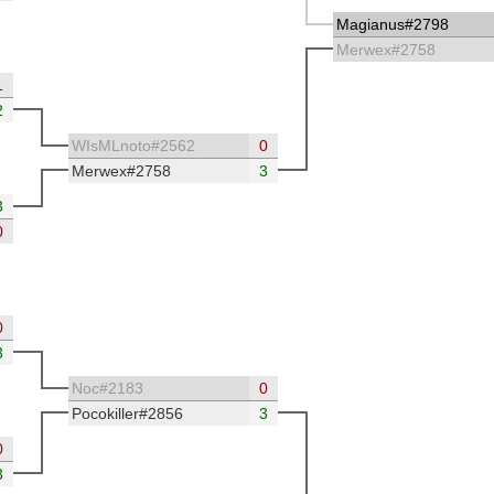
Magianus#2798
Merwex#2758
1
2
WIsMLnoto#2562
0
Merwex#2758
3
3
0
0
3
Noc#2183
0
Pocokiller#2856
3
0
3