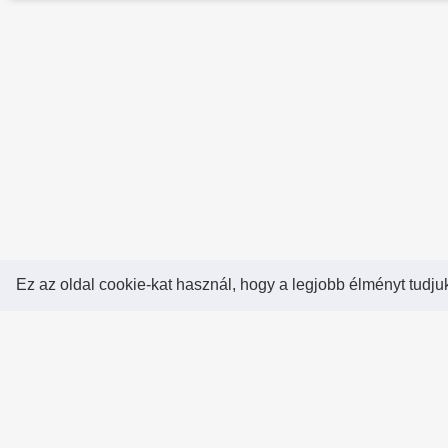
Ez az oldal cookie-kat használ, hogy a legjobb élményt tudju
Rólunk!
A Hearthstone Hungary által létrehozott Heart
a legjobb magyar Hearthstone verseny oldal, 