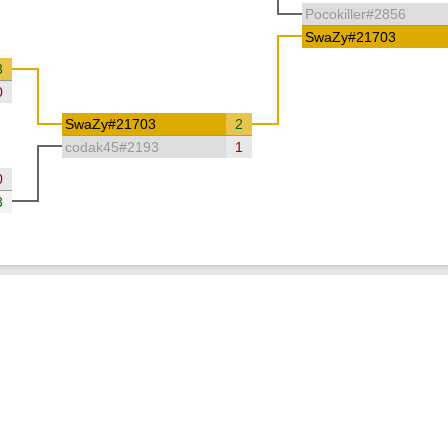
Pocokiller#2856
SwaZy#21703
3
0
SwaZy#21703
2
codak45#2193
1
0
3