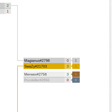
2
1
Magianus#2798
0
2.
SwaZy#21703
3
1.
Merwex#2758
3
3.
Pocokiller#2856
0
4.